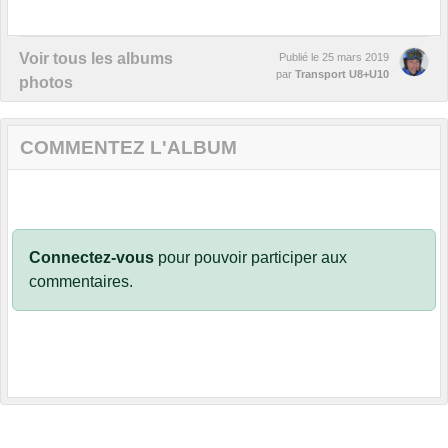
Voir tous les albums
Publié le
25 mars 2019
par
Transport U8+U10
photos
COMMENTEZ L'ALBUM
Connectez-vous
pour pouvoir participer aux
commentaires.