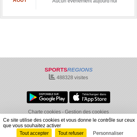
AOÛT
Aucun évènement aujourd'hui
SPORTS
REGIONS
488328
visites
Charte cookies
Gestion des cookies
Informations légales
Signaler un contenu inapproprié
Ce site utilise des cookies et vous donne le contrôle sur ceux
que vous souhaitez activer
Tout accepter
Tout refuser
Personnaliser
Envie de participer ?
Connexion